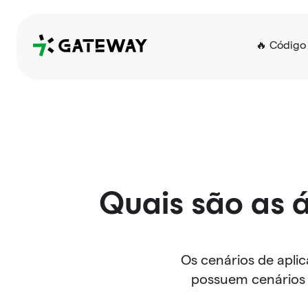
QRGateway
🔥 Código
Quais são as 
Os cenários de apli
possuem cenários d