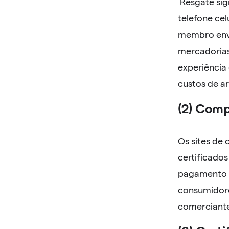
Resgate sig
telefone cel
membro envi
mercadorias
experiência 
custos de a
(2) Com
Os sites d
certificado
pagamento o
consumidore
comerciante