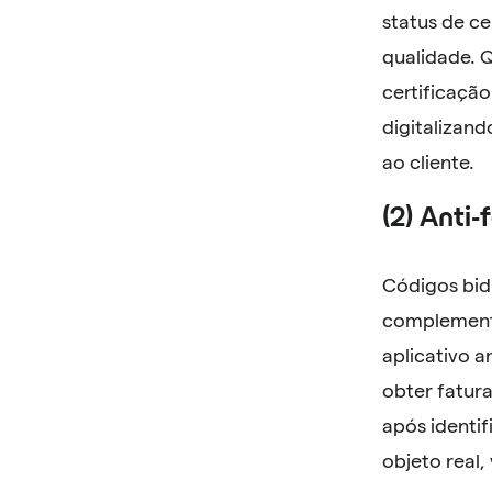
status de ce
qualidade. 
certificaçã
digitalizan
ao cliente.
(2) Anti-
Códigos bidi
complementa
aplicativo 
obter fatur
após identi
objeto real,