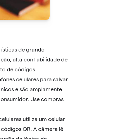
rísticas de grande
ção, alta confiabilidade de
sto de códigos
efones celulares para salvar
ônicos e são amplamente
o consumidor. Use compras
celulares utiliza um celular
e códigos QR. A câmera lê
cução de lógica de