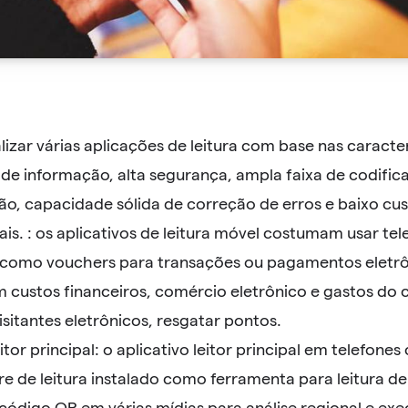
lizar várias aplicações de leitura com base nas caracte
e informação, alta segurança, ampla faixa de codifica
ão, capacidade sólida de correção de erros e baixo cu
is. : os aplicativos de leitura móvel costumam usar tel
como vouchers para transações ou pagamentos eletr
em custos financeiros, comércio eletrônico e gastos d
sitantes eletrônicos, resgatar pontos.
itor principal: o aplicativo leitor principal em telefones 
e de leitura instalado como ferramenta para leitura d
código QR em várias mídias para análise regional e exe