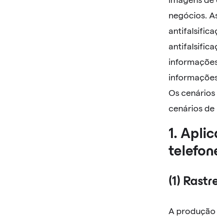
negócios. As
antifalsific
antifalsific
informações
informações
Os cenários
cenários de
1. Apli
telefon
(1) Rast
A produção d