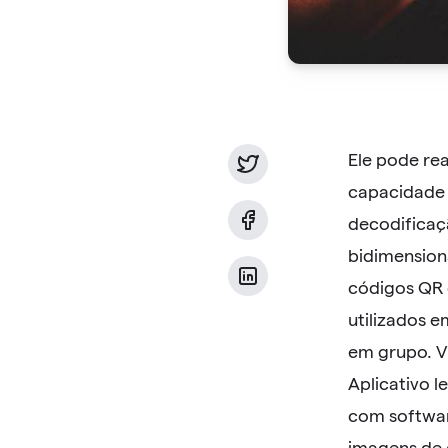
Ele pode rea
capacidade d
decodificaç
bidimensiona
códigos QR 
utilizados 
em grupo. Vi
Aplicativo le
com softwar
imagens de 