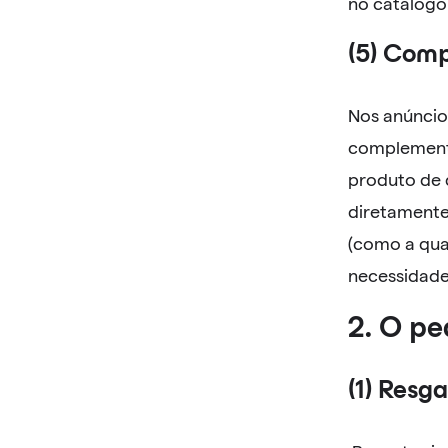
no catálogo
(5) Comp
Nos anúncio
complementa
produto de q
diretamente
(como a quan
necessidade
2. O pe
(1) Resg