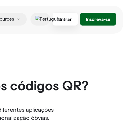
Entrar
Inscreva-se
ources
Português
os códigos QR?
iferentes aplicações
sonalização óbvias.