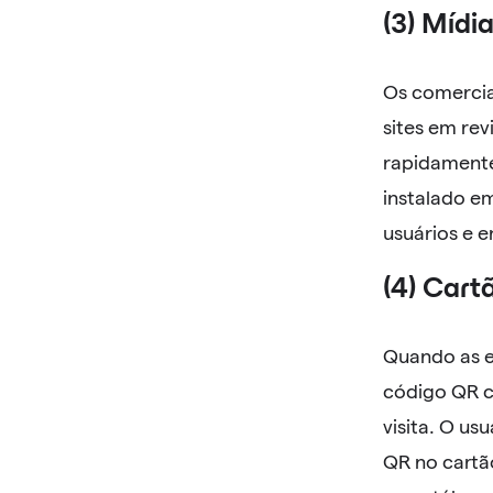
(3) Mídia
Os comercia
sites em rev
rapidamente 
instalado em
usuários e 
(4) Cartã
Quando as e
código QR c
visita. O us
QR no cartã