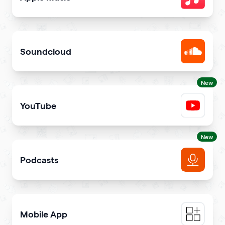
Share songs in itunes library
Soundcloud
Get your music heard on SoundCloud
New
YouTube
Share YouTube videos on your qr code
New
Podcasts
Get more podcast listeners and subscribers
Mobile App