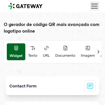
QRGateway
O gerador de código QR mais avançado com
logotipo online
Widget
Texto
URL
Documento
Imagem
Áu
Contact Form
Collect visitor contact info and messages