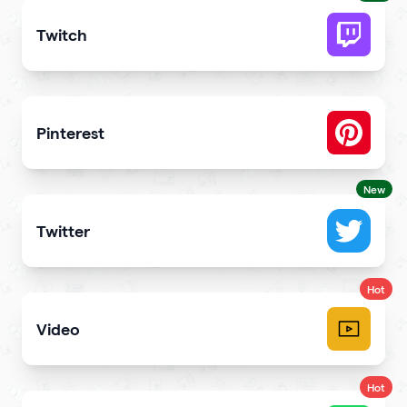
Twitch
Get more stream viewers and engagement
Pinterest
Showcase Pins, boards and more
New
Twitter
Showcase your tweets and Twitter feed
Hot
Video
Upload videos and play them right
Hot