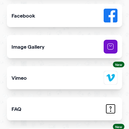
Facebook
Add link or Facebook like button to your qr code
Image Gallery
Showcase NFTs you own on your qr code
New
Vimeo
Add Vimeo videos to your qr code
FAQ
Demonstrate the answers to the most common question
New